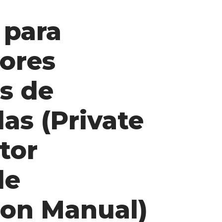
 para
ores
s de
das (Private
tor
de
ion Manual)