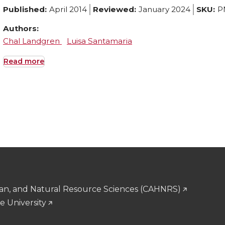
Published:
April 2014
Reviewed:
January 2024
SKU:
P
Authors:
Chal Landgren
Luisa Santamaria
Read more
man, and Natural Resource Sciences (CAHNRS)
e University