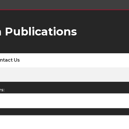
 Publications
ntact Us
rs: