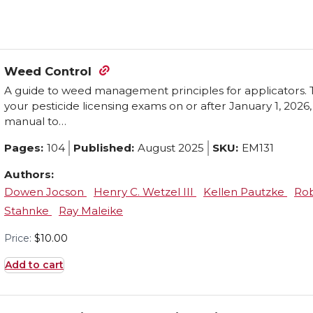
Weed Control
A guide to weed management principles for applicators. Th
your pesticide licensing exams on or after January 1, 2026
manual to…
Pages:
104
Published:
August 2025
SKU:
EM131
Authors:
Dowen Jocson
Henry C. Wetzel III
Kellen Pautzke
Rob
Stahnke
Ray Maleike
Price:
$
10.00
Add to cart