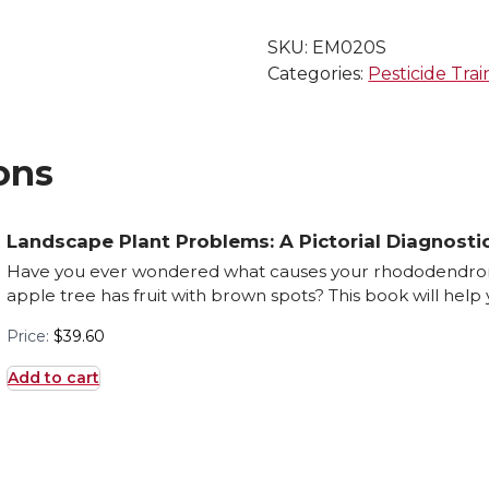
Privados
de
SKU:
EM020S
Pesticidas
Categories:
Pesticide Trai
(Private
Applicator
Pesticide
Education
ons
Manual)
quantity
Landscape Plant Problems: A Pictorial Diagnosti
Have you ever wondered what causes your rhododendron's
apple tree has fruit with brown spots? This book will help y
Price:
$
39.60
Add to cart